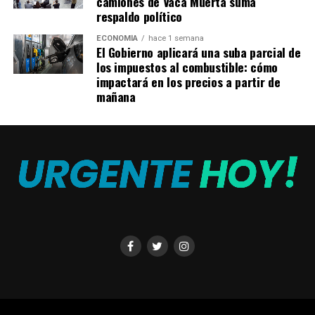
camiones de Vaca Muerta suma
para contar lo que se está haciendo desde el Estado,
respaldo político
y brindar tranquilidad, pero también para pedir que
ECONOMÍA
hace 1 semana
la sociedad «siga cuidándose».
El Gobierno aplicará una suba parcial de
los impuestos al combustible: cómo
Vizzotti ratificó que Argentina trabaja para que sigan
impactará en los precios a partir de
mañana
llegando las vacunas que permitan proteger a la
población, consciente de que la segunda ola es «una
posibilidad concreta», siguiendo la lógica de lo que
sucedió en otros países durante los meses de invierno.
En este marco, transmitió el «consenso» que existe en el
seno del Consejo Federal de Salud para «desalentar los
viajes al exterior y el turismo» por el riesgo que implica,
no sólo de contagios entre pasajeros, sino «sanitario» de
«traer al país nuevas cepas» de coronavirus.
«Queremos minimizar el ingreso de nuevas cepas,
estamos trabajando en un corredor seguro para las
personas que ingresan al país», dijo la funcionaria y