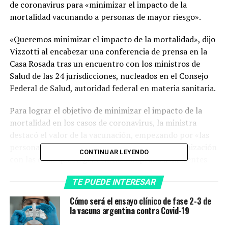
de coronavirus para «minimizar el impacto de la
mortalidad vacunando a personas de mayor riesgo».
«Queremos minimizar el impacto de la mortalidad», dijo
Vizzotti al encabezar una conferencia de prensa en la
Casa Rosada tras un encuentro con los ministros de
Salud de las 24 jurisdicciones, nucleados en el Consejo
Federal de Salud, autoridad federal en materia sanitaria.
Para lograr el objetivo de minimizar el impacto de la
mortalidad en los casos de coronavirus, la ministra
destacó el valor de la vacunación, empezando por «las
personas de mayor riesgo», que reciben su inmunización
CONTINUAR LEYENDO
con las dosis que Argentina ha comprado a diferentes
laboratorios que la producen en el mundo.
TE PUEDE INTERESAR
Vizzotti destacó en este marco el valor de la vacunación
Cómo será el ensayo clínico de fase 2-3 de
para que, aún habiendo contagios de coronavirus, los
la vacuna argentina contra Covid-19
«casos sean leves», se «baje la mortalidad» y el sistema