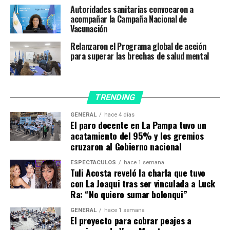
de salud pueda «dar respuesta sin tensión».
Autoridades sanitarias convocaron a
acompañar la Campaña Nacional de
«Si se difieren los 21 días» entre la aplicación de la
Vacunación
primera y la segunda dosis de la vacuna contra el
Relanzaron el Programa global de acción
coronavirus, «no es para preocuparse», aseguró Vizzotti
para superar las brechas de salud mental
Incluso aclaró que «si se difieren los 21 días» entre la
aplicación de la primera y la segunda dosis de la vacuna
contra el coronavirus, «no es para preocuparse» y
TRENDING
afirmó que a medida que vayan llegando más dosis del
GENERAL
hace 4 días
exterior «se va a ir citando» a los que les corresponde la
El paro docente en La Pampa tuvo un
segunda dosis.
acatamiento del 95% y los gremios
cruzaron al Gobierno nacional
En ese marco, destacó la actitud del presidente Alberto
ESPECTÁCULOS
hace 1 semana
Fernández de ponerse «a la cabeza de la lucha contra el
Tuli Acosta reveló la charla que tuvo
coronavirus» desde el inicio de la pandemia, en marzo de
con La Joaqui tras ser vinculada a Luck
Ra: “No quiero sumar bolonqui”
2020, con todas las medidas necesarias.
GENERAL
hace 1 semana
Dijo que por ese motivo este jueves transmitió un
El proyecto para cobrar peajes a
mensaje por cadena nacional a toda la ciudadanía