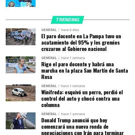
comando de la nave, a los que se suman despachantes,
técnicos y personal de carga, para llegar a 18 personas.
TRENDING
Está previsto que el viaje demande entre 15 y 16 horas.
GENERAL
hace 6 días
El paro docente en La Pampa tuvo un
Partió rumbo a Moscú el
acatamiento del 95% y los gremios
cruzaron al Gobierno nacional
tercer vuelo de
GENERAL
hace 1 semana
@Aerolineas_AR
. Buen
Rige el paro docente y habrá una
marcha en la plaza San Martín de Santa
viaje a toda la tripulación y
Rosa
gracias a todo el equipo por
GENERAL
hace 1 semana
el esfuerzo realizado ✈️
Winifreda: esquivó un perro, perdió el
control del auto y chocó contra una
pic.twitter.com/Y7XB7GAQqP
columna
GENERAL
hace 1 semana
Donald Trump anunció que hoy
— Pablo Ceriani
comenzará una nueva ronda de
(@ceriani_pablo)
January
negociaciones con Irán para terminar