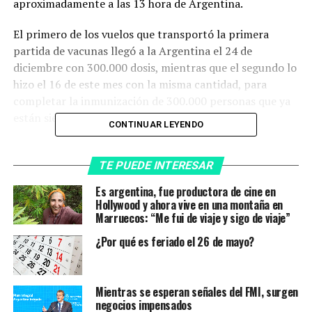
aproximadamente a las 13 hora de Argentina.
El primero de los vuelos que transportó la primera
partida de vacunas llegó a la Argentina el 24 de
diciembre con 300.000 dosis, mientras que el segundo lo
hizo el 16 de este mes con la misma cantidad, para
completar la inmunización de 300.000 personas que ya
están siendo inoculadas en todo el país.
CONTINUAR LEYENDO
La travesía
TE PUEDE INTERESAR
Tal como ocurrió con los otros dos viajes, este vuelo a
Es argentina, fue productora de cine en
Moscú se concreta de forma directa -sin escala técnica-,
Hollywood y ahora vive en una montaña en
bajo la denominación de «ferry», es decir, cuando la
Marruecos: “Me fui de viaje y sigo de viaje”
aeronave va vacía, solo con su tripulación de cabina e
¿Por qué es feriado el 26 de mayo?
incluso técnicos de mantenimiento y de carga, según el
caso.
Mientras se esperan señales del FMI, surgen
La travesía también está a cargo de 10 tripulantes,
negocios impensados
entre pilotos y copilotos, que se irán alternando al