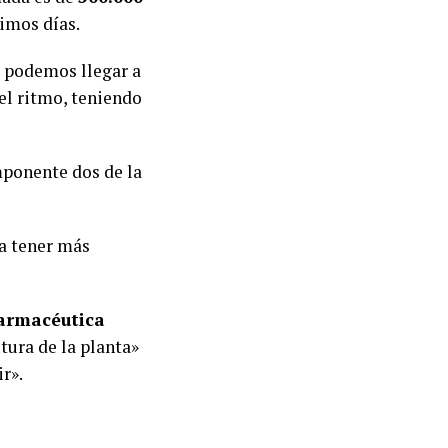
ximos días.
, podemos llegar a
el ritmo, teniendo
mponente dos de la
 a tener más
farmacéutica
tura de la planta»
r».