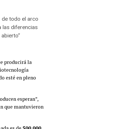
 de todo el arco
 las diferencias
 abierto”
e producirá la
biotecnología
do esté en pleno
roducen esperan”,
ión que mantuvieron
mada es de
500.000