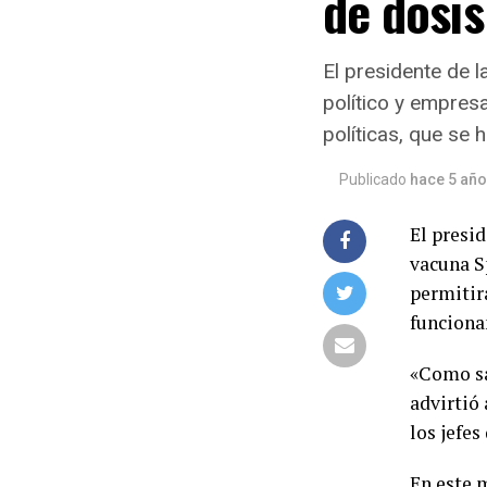
de dosis
El presidente de 
político y empresa
políticas, que se 
Publicado
hace 5 añ
El presi
vacuna S
permitir
funciona
«Como sa
advirtió
los jefes
En este 