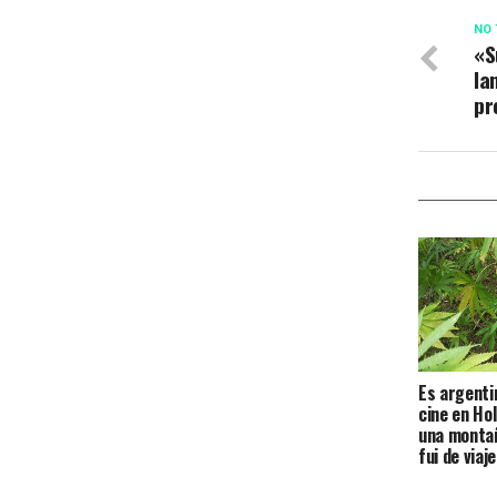
NO 
«S
la
pr
Es argenti
cine en Hol
una monta
fui de viaje