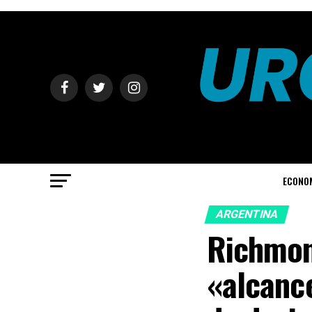
ECONO
ARGENTINA
Richmon
«alcanc