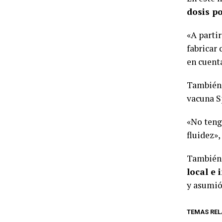
dosis p
«A parti
fabricar
en cuent
También 
vacuna S
«No teng
fluidez»,
También 
local e 
y asumió 
TEMAS REL