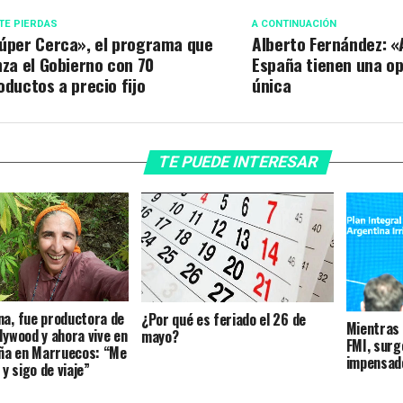
TE PIERDAS
A CONTINUACIÓN
úper Cerca», el programa que
Alberto Fernández: «
nza el Gobierno con 70
España tienen una o
oductos a precio fijo
única
TE PUEDE INTERESAR
na, fue productora de
¿Por qué es feriado el 26 de
Mientras 
lywood y ahora vive en
mayo?
FMI, surg
ña en Marruecos: “Me
impensad
 y sigo de viaje”