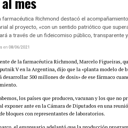
 al mes
la farmacéutica Richmond destacó el acompañamiento
rial al proyecto, «con un sentido patriótico que supera
hará a través de un fideicomiso público, transparente y
os
en
08/06/2021
dente de la farmacéutica Richmond, Marcelo Figueiras, qu
putnik V en la Argentina, dijo que la «planta modelo de 
á desarrollar 500 millones de dosis» de ese fármaco cuan
miento.
bemos, los países que producen, vacunan y los que no p
 al exponer ante en la Cámara de Diputados en una reun
 de bloques con representantes de laboratorios.
marco, el empresario adelantó que la producción progra