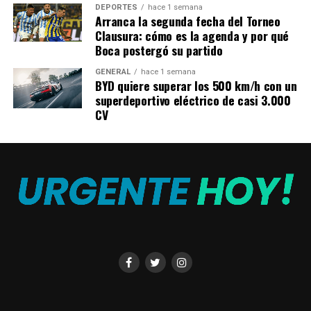
DEPORTES
hace 1 semana
Arranca la segunda fecha del Torneo
El nuevo plan, que Navitas sigue optimizando y está
Clausura: cómo es la agenda y por qué
sujeto a cambios adopta un enfoque por etapas que,
Boca postergó su partido
según Rockhopper, implicaría una reducción de la
inversión inicial y de la vida del campo petrolero
GENERAL
hace 1 semana
BYD quiere superar los 500 km/h con un
respecto de los planes previos, pero que igualmente
superdeportivo eléctrico de casi 3.000
alcanzaría una tasas de producción iniciales de cerca de
CV
80.000 barriles y un pico cercano a los 100.000 barriles
por día y una recuperación de 269 millones de barriles,
dependiendo del tipo de desarrollo.