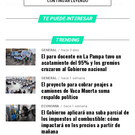
CONTINUAR LEYENDO
Según pudo saber la Agencia
Noticias Argentinas
, el
relevamiento de
Bumeran
muestra que las posiciones
jerárquicas, los sectores vinculados con la energía y las
TE PUEDE INTERESAR
ingenierías continúan liderando el ranking de salarios
pretendidos, mientras que atención al cliente,
gastronomía, turismo y tareas administrativas
TRENDING
permanecen entre las actividades con menores montos
GENERAL
hace 3 días
solicitados.
El paro docente en La Pampa tuvo un
acatamiento del 95% y los gremios
En el primer lugar aparece
Gerencia y Dirección
cruzaron al Gobierno nacional
General
, con una pretensión salarial promedio
GENERAL
hace 1 semana
de
$3.094.264
mensuales. Le siguen
Naviero, Marítimo
El proyecto para cobrar peajes a
y Portuario
, con
$2.591.606
, y
Minería, Petróleo y
camiones de Vaca Muerta suma
respaldo político
Gas
, que alcanza los
$2.485.643
. También
sobresalen
Ingeniería Civil y
ECONOMÍA
hace 1 semana
Construcción
e
Ingenierías
, ambos con salarios
El Gobierno aplicará una suba parcial de
los impuestos al combustible: cómo
pretendidos cercanos a los $2 millones.
impactará en los precios a partir de
mañana
En el otro extremo del ranking se ubican
Atención al