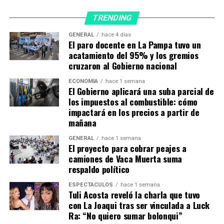
de cuatro meses, especialmente a mayores de 50 años
TRENDING
GENERAL
hace 4 días
TEMAS RELACIONADOS:
CASOS
COVIDA
El paro docente en La Pampa tuvo un
TRANSPORTE PÚBLICO
USO DE TAPABOCA
acatamiento del 95% y los gremios
cruzaron al Gobierno nacional
A CONTINUACIÓN
Brighton, refugio de abejas: así serán los ladrillos de
sus nuevos edificios
ECONOMÍA
hace 1 semana
El Gobierno aplicará una suba parcial de
los impuestos al combustible: cómo
NO TE PIERDAS
«Argentina, 1985» suma tres nuevos premios, ahora en
impactará en los precios a partir de
Festival de La Habana
mañana
GENERAL
hace 1 semana
El proyecto para cobrar peajes a
camiones de Vaca Muerta suma
respaldo político
ESPECTÁCULOS
hace 1 semana
Tuli Acosta reveló la charla que tuvo
con La Joaqui tras ser vinculada a Luck
Ra: “No quiero sumar bolonqui”