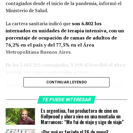
contagiados desde el inicio de la pandemia, informó el
Ministerio de Salud.
La cartera sanitaria indicó que
son 6.802 los
internados en unidades de terapia intensiva, con un
porcentaje de ocupación de camas de adultos de
76,2% en el país y del 77,5% en el Área
Metropolitana Buenos Aires
.
De los 3.663.215 contagiados, 3.219.474 recibió el alta y
367.606 son casos confirmados activos.
CONTINUAR LEYENDO
El reporte consignó que fallecieron 319 hombres y 224
mujeres, mientras que 2 personas de la provincia de
Buenos Aires, 1 de Entre Ríos, 1 de Formosa, 1 de
TE PUEDE INTERESAR
Neuquén y 2 de San Juan fueron reportadas sin dato de
Es argentina, fue productora de cine en
sexo.
Hollywood y ahora vive en una montaña en
Marruecos: “Me fui de viaje y sigo de viaje”
Las cifras en los distritos
¿Por qué es feriado el 26 de mayo?