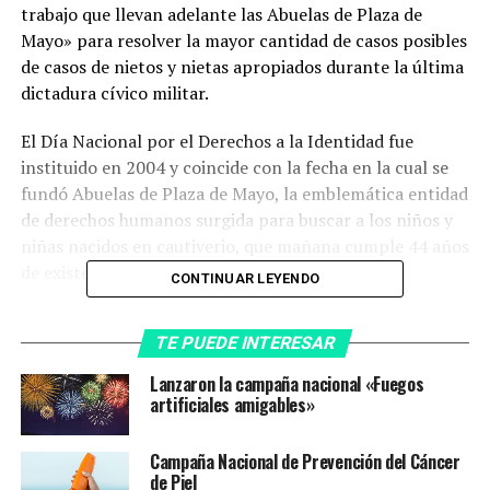
trabajo que llevan adelante las Abuelas de Plaza de
Mayo» para resolver la mayor cantidad de casos posibles
de casos de nietos y nietas apropiados durante la última
dictadura cívico militar.
El Día Nacional por el Derechos a la Identidad fue
instituido en 2004 y coincide con la fecha en la cual se
fundó Abuelas de Plaza de Mayo, la emblemática entidad
de derechos humanos surgida para buscar a los niños y
niñas nacidos en cautiverio, que mañana cumple 44 años
de existencia.
CONTINUAR LEYENDO
En este contexto, la Secretaría de DDHH presentará una
TE PUEDE INTERESAR
campaña federal en la que relaciona dos objetos
simbólicos que tenían una vinculación especial con los
Lanzaron la campaña nacional «Fuegos
hábitos de los jóvenes en los años ’70 y ’80.
artificiales amigables»
Se trata de una imagen de una cassette y una birome
Campaña Nacional de Prevención del Cáncer
con el fin de rebobinar la cinta, en la que la campaña de
de Piel