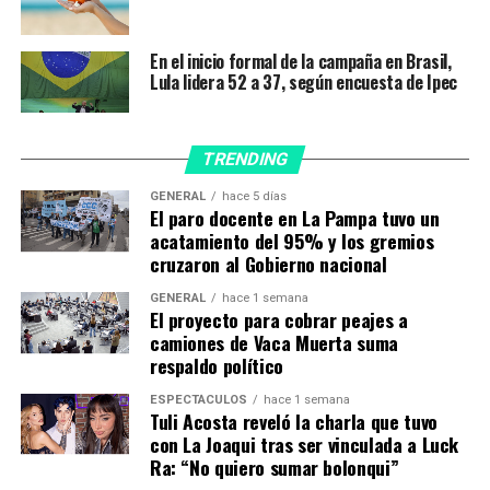
difusión pregunta: «¿Sabés que relación hay entre estos
dos objetos?». Y remata: «Si entendés esta imagen,
En el inicio formal de la campaña en Brasil,
seguramente naciste entre 1975 y 1983».
Lula lidera 52 a 37, según encuesta de Ipec
«Si sabés que los cassettes se podían rebobinar con una
birome, entonces probablemente naciste entre 1975 y
TRENDING
1983 y podrías ser uno de los nietos o nietas que
faltan», se señala en uno de los mensajes que acompaña
GENERAL
hace 5 días
El paro docente en La Pampa tuvo un
esta campaña de difusión.
acatamiento del 95% y los gremios
cruzaron al Gobierno nacional
Desde la Secretaría explicaron, a través de un
comunicado, que la campaña también apunta a
GENERAL
hace 1 semana
«difundir la lucha de Abuelas entre las nuevas
El proyecto para cobrar peajes a
camiones de Vaca Muerta suma
generaciones y el concepto de derechos a la identidad».
respaldo político
«Gracias al trabajo que Abuelas vienen sosteniendo
ESPECTÁCULOS
hace 1 semana
desde hace más de cuatro décadas, se pudieron resolver
Tuli Acosta reveló la charla que tuvo
con La Joaqui tras ser vinculada a Luck
130 casos de apropiaciones de bebés ocurridas durante
Ra: “No quiero sumar bolonqui”
la última dictadura cívico militar. Sin embargo, y a pesar