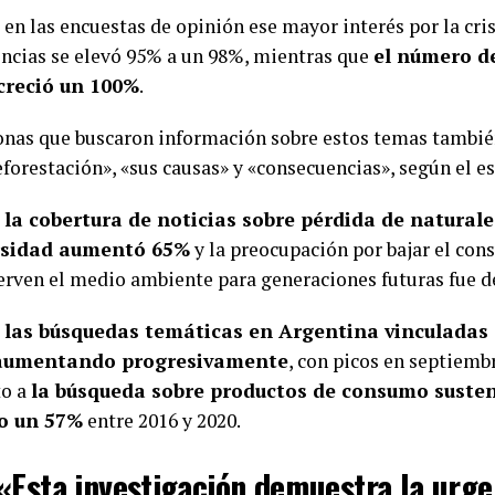
 en las encuestas de opinión ese mayor interés por la cri
ncias se elevó 95% a un 98%, mientras que
el número d
creció un 100%
.
onas que buscaron información sobre estos temas tambié
forestación», «sus causas» y «consecuencias», según el es
,
la cobertura de noticias sobre pérdida de naturale
rsidad aumentó 65%
y la preocupación por bajar el co
erven el medio ambiente para generaciones futuras fue d
las búsquedas temáticas en Argentina vinculadas
aumentando progresivamente
, con picos en septiemb
to a
la búsqueda sobre productos de consumo susten
o un 57%
entre 2016 y 2020.
«Esta investigación demuestra la urge