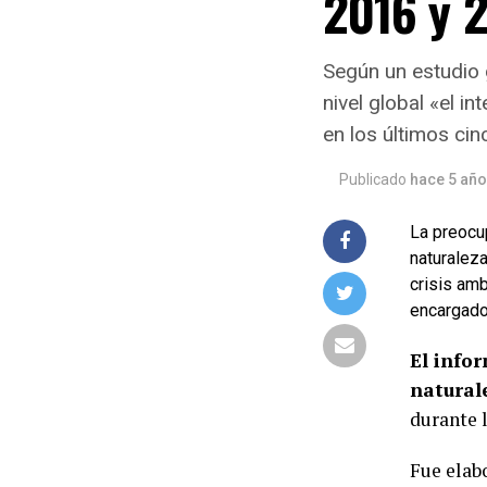
2016 y 
Según un estudio 
nivel global «el 
en los últimos cin
Publicado
hace 5 añ
La preocup
naturaleza
crisis am
encargado
El infor
natural
durante 
Fue elab