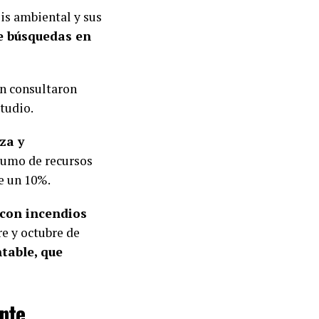
sis ambiental y sus
e búsquedas en
n consultaron
tudio.
za y
nsumo de recursos
e un 10%.
 con incendios
re y octubre de
table, que
nte