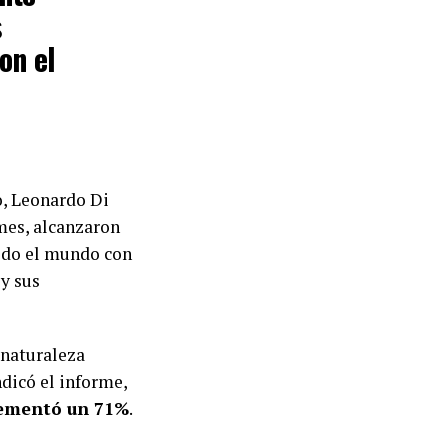
s
on el
o, Leonardo Di
mes, alcanzaron
todo el mundo con
 y sus
 naturaleza
dicó el informe,
rementó un 71%
.