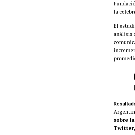
Fundació
la celebr
El estud
análisis 
comunica
incremen
promedio
Resultado
Argentina
sobre l
Twitter