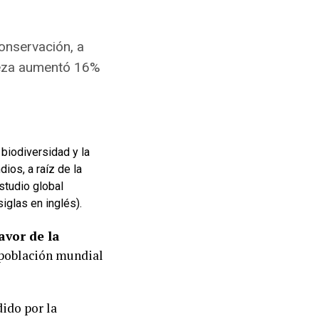
onservación, a
aleza aumentó 16%
 biodiversidad y la
ios, a raíz de la
studio global
iglas en inglés).
avor de la
a población mundial
ido por la