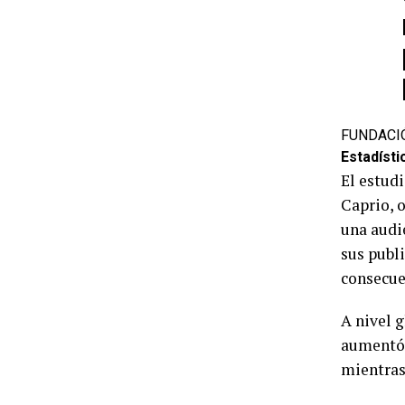
FUNDACIÓ
Estadísti
El estud
Caprio, 
una audi
sus publi
consecue
A nivel g
aumentó 
mientra