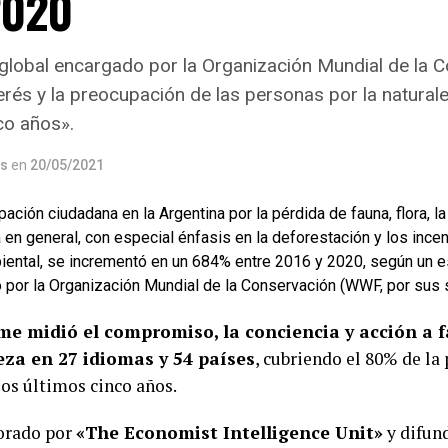
2020
global encargado por la Organización Mundial de la C
interés y la preocupación de las personas por la natur
co años».
os
en
20/05/2021
ación ciudadana en la Argentina por la pérdida de fauna, flora, la
 en general, con especial énfasis en la deforestación y los incend
biental, se incrementó en un 684% entre 2016 y 2020, según un e
 por la Organización Mundial de la Conservación (WWF, por sus s
me midió el compromiso, la conciencia y acción a f
eza en 27 idiomas y 54 países
, cubriendo el 80% de l
los últimos cinco años.
orado por
«The Economist Intelligence Unit»
y difund