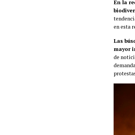
En la re
biodive
tendenci
en esta 
Las bús
mayor i
de notic
demanda 
protestas