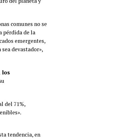
uro del planeta y
sonas comunes no se
a pérdida de la
rcados emergentes,
 sea devastador»,
 los
su
al del 71%,
enibles».
ta tendencia, en