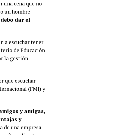
or una cena que no
mo un hombre
 debo dar el
an a escuchar tener
sterio de Educación
or la gestión
er que escuchar
ternacional (FMI) y
 amigos y amigas,
ntajas y
ta de una empresa