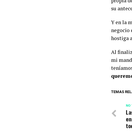
propia d
su antec
Y en la 
negocio 
hostiga a
Al finali
mi manda
teníamo
queremo
TEMAS REL
NO 
La
en
to