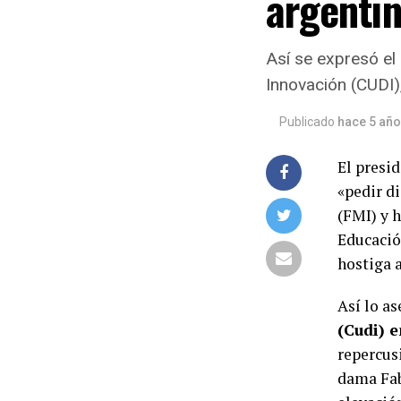
argenti
Así se expresó el 
Innovación (CUDI)
Publicado
hace 5 añ
El presi
«pedir d
(FMI) y 
Educació
hostiga a
Así lo a
(Cudi) 
repercus
dama Fab