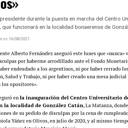
nos»
presidente durante la puesta en marcha del Centro Uni
, que funcionará en la localidad bonaerense de Gonzá
os
en
16/08/2021
dente Alberto Fernández aseguró este lunes que «nunca» v
isculpas por haberme arrodillado ante el Fondo Monetari
haber endeudado a los argentinos, ni por haber cerrado lo
n, Salud y Trabajo, ni por haber creado una mesa judicial
 los opositores».
seguró en
la inauguración del Centro Universitario d
en la localidad de González Catán
, La Matanza, donde 
iones de su pedido de disculpas por la cena de cumpleaño
iola Yáñez en Olivos, en julio de 2020, y al mismo tiempo