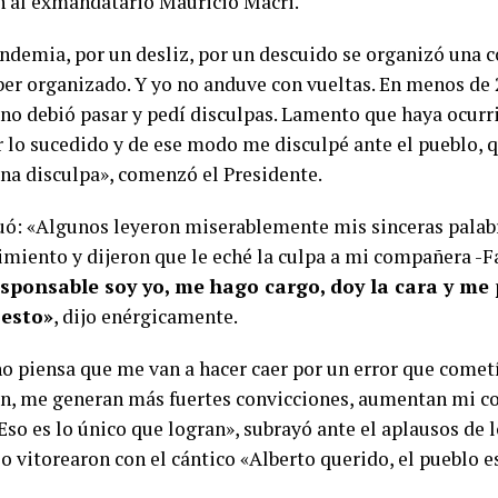
n al exmandatario Mauricio Macri.
andemia, por un desliz, por un descuido se organizó una 
ber organizado. Y yo no anduve con vueltas. En menos de 
 no debió pasar y pedí disculpas. Lamento que haya ocur
r lo sucedido y de ese modo me disculpé ante el pueblo, q
una disculpa», comenzó el Presidente.
uó: «Algunos leyeron miserablemente mis sinceras palab
imiento y dijeron que le eché la culpa a mi compañera -F
esponsable soy yo, me hago cargo, doy la cara y me
 esto»
, dijo enérgicamente.
no piensa que me van a hacer caer por un error que comet
en, me generan más fuertes convicciones, aumentan mi 
Eso es lo único que logran», subrayó ante el aplausos de 
o vitorearon con el cántico «Alberto querido, el pueblo e