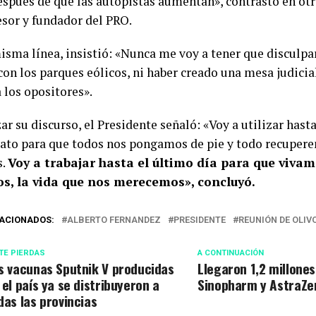
espués de que las autopistas aumentan», contrastó en otra
esor y fundador del PRO.
misma línea, insistió: «Nunca me voy a tener que disculpa
con los parques eólicos, ni haber creado una mesa judicia
 los opositores».
zar su discurso, el Presidente señaló: «Voy a utilizar hast
to para que todos nos pongamos de pie y todo recupere
s.
Voy a trabajar hasta el último día para que vivam
s, la vida que nos merecemos», concluyó.
ACIONADOS:
ALBERTO FERNANDEZ
PRESIDENTE
REUNIÓN DE OLIV
TE PIERDAS
A CONTINUACIÓN
s vacunas Sputnik V producidas
Llegaron 1,2 millones
 el país ya se distribuyeron a
Sinopharm y AstraZe
das las provincias