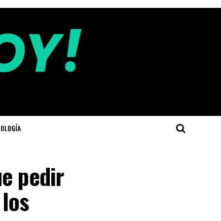
OLOGÍA
e pedir
 los