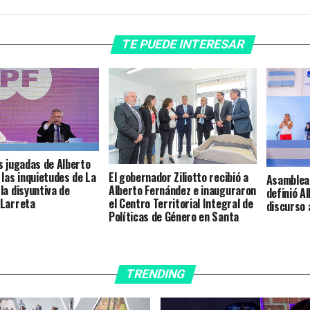
TE PUEDE INTERESAR
s jugadas de Alberto
El gobernador Ziliotto recibió a
 las inquietudes de La
Asamblea 
Alberto Fernández e inauguraron
la disyuntiva de
definió A
el Centro Territorial Integral de
 Larreta
discurso 
Políticas de Género en Santa
Rosa
TRENDING