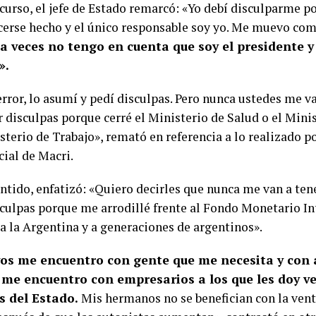
scurso, el jefe de Estado remarcó: «Yo debí disculparme p
cerse hecho y el único responsable soy yo. Me muevo co
a veces no tengo en cuenta que soy el presidente y
».
error, lo asumí y pedí disculpas. Pero nunca ustedes me v
r disculpas porque cerré el Ministerio de Salud o el Mini
sterio de Trabajo», remató en referencia a lo realizado p
cial de Macri.
entido, enfatizó: «Quiero decirles que nunca me van a ten
sculpas porque me arrodillé frente al Fondo Monetario In
a la Argentina y a generaciones de argentinos».
vos me encuentro con gente que me necesita y con
 me encuentro con empresarios a los que les doy ve
s del Estado.
Mis hermanos no se benefician con la ven