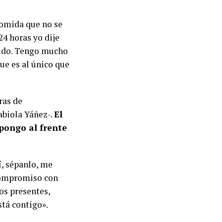
comida que no se
24 horas yo dije
rido. Tengo mucho
ue es al único que
ras de
abiola Yáñez-.
El
 pongo al frente
í, sépanlo, me
compromiso con
los presentes,
stá contigo».