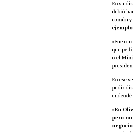
En su di
debió ha
común y
ejemplo
«Fue un 
que pedi
o el Mini
presiden
En ese s
pedir di
endeudé 
«En Oli
pero no
negocio