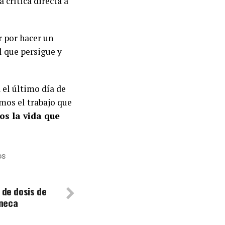
 crítica directa a
r por hacer un
l que persigue y
a el último día de
mos el trabajo que
os la vida que
OS
 de dosis de
neca