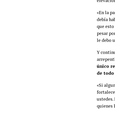
elevació
«En la p
debía ha
que esto
pesar po
le debo 
Y contin
arrepent
único r
de todo
«Si algu
fortalec
ustedes. 
quienes l