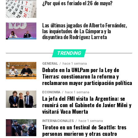
¿Por qué es feriado el 26 de mayo?
a la exportación de productos primarios.
La reacción del sector se produjo luego de que el
Las últimas jugadas de Alberto Fernández,
Presidente planteara la posibilidad de aplicar ese tipo de
las inquietudes de La Cámpora y la
medidas para evitar un traslado al consumidor del
disyuntiva de Rodríguez Larreta
aumento del precio internacional de productos como la
carne, el maíz y el trigo para, así, «garantizarle a los
TRENDING
argentinos que tengan la comida que necesitan a
precios razonables».
GENERAL
hace 1 semana
Debate en la UNLPam por la Ley de
Tierras: cuestionaron la reforma y
En ese sentido, Fernández dijo que no está «contra el
reclamaron mayor participación política
campo» sino enfocado en una recuperación del salario
«en términos reales» después de una pérdida que, en los
ECONOMÍA
hace 1 semana
La jefa del FMI visita la Argentina: se
últimos cuatro años, «fue del 20 por ciento», según
reunirá con el Gabinete de Javier Milei y
expresó durante un reportaje concedido días atrás.
visitará Vaca Muerta
«Lo que tienen que entender los productores es que
INTERNACIONALES
hace 1 semana
Tiroteo en un festival de Seattle: tres
los pastos no están dolarizados. La producción del
personas murieron y otras cuatro
maíz no está dolarizada. No pueden trasladar a la