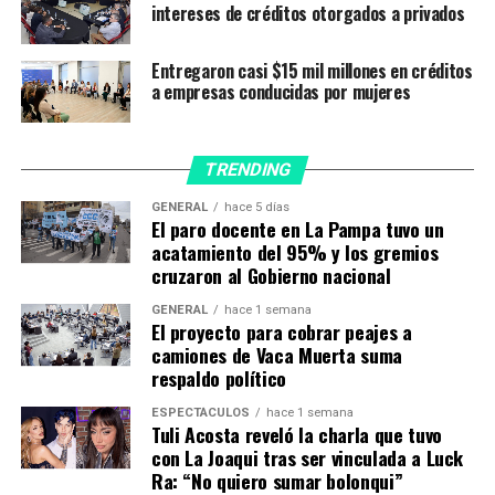
fija del 29% nominal anual y una proporción de apoyo
intereses de créditos otorgados a privados
alcanzará hasta el 80% de los gastos corrientes de la
zona.
Entregaron casi $15 mil millones en créditos
a empresas conducidas por mujeres
El plazo de devolución del crédito será de hasta 180
días, con la posibilidad de ser prorrogado hasta 90 días
adicionales, de modo que el plazo de repago calce con la
TRENDING
época habitual de comercialización del producto en la
GENERAL
hace 5 días
zona, sin exceder el 2 de marzo de 2022.
El paro docente en La Pampa tuvo un
acatamiento del 95% y los gremios
Entre otros aspectos técnicos, el BNA explicó que el
cruzaron al Gobierno nacional
esquema de amortización será a través del sistema
GENERAL
hace 1 semana
alemán, con un pago de capital integro al vencimiento
El proyecto para cobrar peajes a
de la operación y los servicios de interés pagaderos
camiones de Vaca Muerta suma
como máximo semestralmente, sin período de gracia.
respaldo político
Si bien el cupo del crédito es de $ 10.000 millones,
ESPECTÁCULOS
hace 1 semana
Tuli Acosta reveló la charla que tuvo
desembolsable en dos tramos de $ 5.000 millones, el
con La Joaqui tras ser vinculada a Luck
Banco sostuvo que podrá ser ampliado
conforme a
Ra: “No quiero sumar bolonqui”