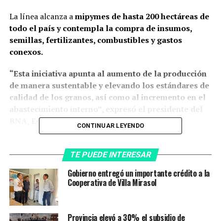
La línea alcanza a
mipymes de hasta 200 hectáreas de
todo el país y contempla la compra de insumos,
semillas, fertilizantes, combustibles y gastos
conexos.
“Esta iniciativa apunta al aumento de la producción
de manera sustentable y elevando los estándares de
calidad de los granos, así como al incremento en el
abastecimiento interno”, expresó el presidente del
BNA, Eduardo Hecker.
CONTINUAR LEYENDO
“
Buscamos lograr mayores niveles de exportación
para incrementar el ingreso de divisas al país y abrir
TE PUEDE INTERESAR
puertas a nuevos mercados para nuestra
Gobierno entregó un importante crédito a la
producción”
, agregó el titular del BNA en un
Cooperativa de Villa Mirasol
comunicado.
Los préstamos serán en pesos, con una tasa de interés
Provincia elevó a 30% el subsidio de