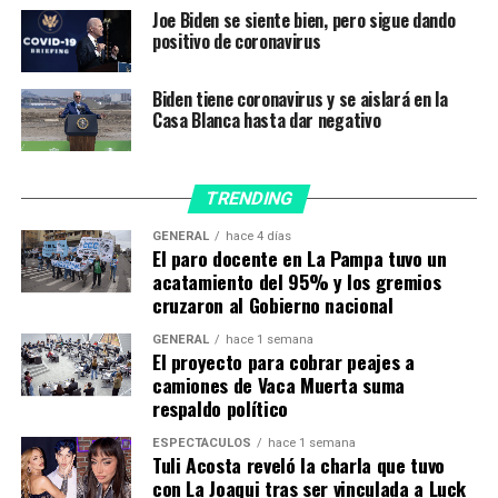
presentó la variante de Manaos tuvo antecedente de
Joe Biden se siente bien, pero sigue dando
viaje a Pipa, Brasil, y el otro habría sido contacto de otro
positivo de coronavirus
viajero, también procedente de Brasil.
Biden tiene coronavirus y se aislará en la
En cambio, el caso de la variante del Reino Unido «habría
Casa Blanca hasta dar negativo
sido adquirido en la comunidad», estimaron los
investigadores.
TRENDING
Nuevo reporte: se
GENERAL
hace 4 días
detectaron en CABA y
El paro docente en La Pampa tuvo un
acatamiento del 95% y los gremios
Provincia de Buenos Aires
cruzaron al Gobierno nacional
variantes de SARS-CoV-2
GENERAL
hace 1 semana
El proyecto para cobrar peajes a
provenientes de Manaos,
camiones de Vaca Muerta suma
Reino Unido y Río de
respaldo político
Janeiro, mientras que la de
ESPECTÁCULOS
hace 1 semana
Tuli Acosta reveló la charla que tuvo
Sudáfrica aún no.
con La Joaqui tras ser vinculada a Luck