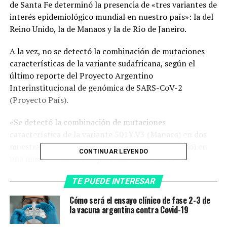
de Santa Fe determinó la presencia de «tres variantes de
interés epidemiológico mundial en nuestro país»: la del
Reino Unido, la de Manaos y la de Río de Janeiro.
A la vez, no se detectó la combinación de mutaciones
características de la variante sudafricana, según el
último reporte del Proyecto Argentino
Interinstitucional de genómica de SARS-CoV-2
(Proyecto País).
«Se detectó la combinación de mutaciones
característica de la variante 501Y.V3 (Manaos) en dos
muestras, y la de la variante 501Y.V1 (Reino Unido) en
CONTINUAR LEYENDO
una muestra, mientras que también se detectó la
mutación S_E484K -característica de la variante P.2 (Río
TE PUEDE INTERESAR
de Janeiro)- en 15 muestras y la mutación S_E484Q en
un caso», se indicó en el resumen.
Cómo será el ensayo clínico de fase 2-3 de
la vacuna argentina contra Covid-19
También se precisó que en uno de los casos que