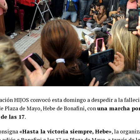
ación HIJOS convocó esta domingo a despedir a la fallec
e Plaza de Mayo, Hebe de Bonafini, con
una marcha por
 de las 17
.
consigna
«Hasta la victoria siempre, Hebe»
, la organi
 adiós a Bonafini a las 17 en Plaza de Mayo, a través de 