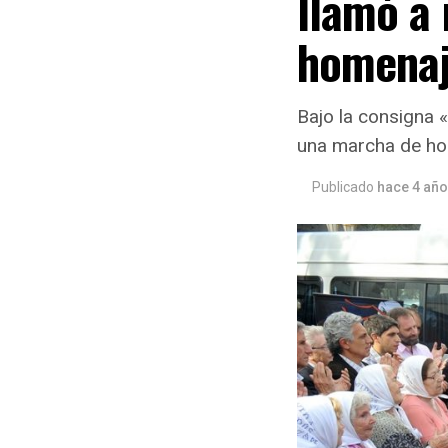
llamó a 
homenaje
Bajo la consigna «
una marcha de ho
Publicado
hace 4 añ