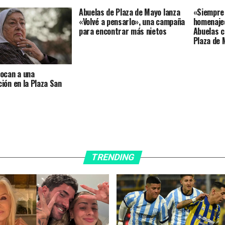
Abuelas de Plaza de Mayo lanza
«Siempre
«Volvé a pensarlo», una campaña
homenajeó
para encontrar más nietos
Abuelas c
Plaza de 
ocan a una
ión en la Plaza San
TRENDING