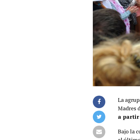
La agrup
Madres d
a partir
Bajo la 
el último