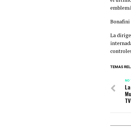
emblemát
Bonafini 
La dirige
internada
controle
TEMAS REL
NO 
La
Mu
TV