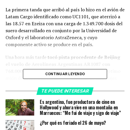
La primera tanda que arribó al país lo hizo en el avión de
Latam Cargo identificado como UC1101, que aterrizó a
las 18.57 en Ezeiza con una carga de 1.349.700 dosis del
suero desarrollado en conjunto por la Universidad de
Oxford y el laboratorio AstraZeneca, y cuyo
componente activo se produce en el país.
Una hora más tarde
tocó pista procedente de Beijing
el vuelo de Aerolíneas Argentinas AR1087 con
768.000 dosis de Sinopharm
, en lo que fue el séptimo
CONTINUAR LEYENDO
avión de la línea de bandera de un total de diez viajes
previstos durante julio, hasta llegar a los 8 millones de
TE PUEDE INTERESAR
inoculantes del laboratorio chino.
Es argentina, fue productora de cine en
El lunes al mediodía partió el noveno servicio a China y,
Hollywood y ahora vive en una montaña en
con este vuelo, solo restaría uno que saldría el martes,
Marruecos: “Me fui de viaje y sigo de viaje”
para completar los 10 traslados aéreos de vacunas
¿Por qué es feriado el 26 de mayo?
anunciados para julio.