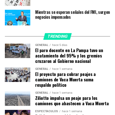
El Airbus 330-200 despegó a las 12.55 desde Ezeiza y,
Mientras se esperan señales del FMI, surgen
tras una escala intermedia en Madrid tanto a la ida
negocios impensados
como a la vuelta, se espera su regreso para las 19.10 del
martes.
TRENDING
Durante el martes hará lo propio el AR1089, la séptima
y octava operación hacia y desde la capital china.
GENERAL
hace 5 días
El paro docente en La Pampa tuvo un
«En este momento tenemos tres aviones en simultáneo
acatamiento del 95% y los gremios
cruzaron al Gobierno nacional
realizando operaciones de carga de vacunas. Es un gran
esfuerzo pero también es una gran alegría porque son
GENERAL
hace 1 semana
millones de nuevas dosis que llegan», dijo Pablo Ceriani,
El proyecto para cobrar peajes a
camiones de Vaca Muerta suma
titular de la línea de bandera.
respaldo político
Las operaciones que la empresa está realizando hacia y
GENERAL
hace 1 semana
desde China forman parte de un acuerdo que le
Ziliotto impulsa un peaje para los
camiones que abastecen a Vaca Muerta
permitirá al país traer 24 millones de dosis entre este
mes y septiembre.
ESPECTÁCULOS
hace 1 semana