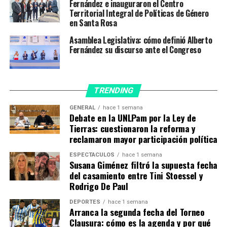
Comunicación y Prensa, Juan Ross. Todos ellos jurarán
Fernández e inauguraron el Centro
Territorial Integral de Políticas de Género
en sus cargos el próximo lunes a las 16.
en Santa Rosa
Más temprano,la primera dimisión indeclinable del
Asamblea Legislativa: cómo definió Alberto
equipo de Gobierno fue la de Juan Pablo Biondi: «Motiva
Fernández su discurso ante el Congreso
esta decisión la crisis desatada en las últimas horas y
espero que mi alejamiento del cargo contribuya a
pacificar, en parte, estos momentos difíciles que nos
TRENDING
toca vivir», indicó en su carta de renuncia.
GENERAL
hace 1 semana
Debate en la UNLPam por la Ley de
En tanto,
el Presidente encabezará este sábado en
Tierras: cuestionaron la reforma y
La Rioja de un «almuerzo de trabajo» con
reclamaron mayor participación política
gobernadores peronistas en el que se analizará el
relanzamiento del Gabinete
, informaron fuentes
ESPECTÁCULOS
hace 1 semana
Susana Giménez filtró la supuesta fecha
oficiales.
del casamiento entre Tini Stoessel y
Rodrigo De Paul
Del encuentro formarán parte al menos ocho
mandatarios provinciales
, entre ellos el anfitrión
DEPORTES
hace 1 semana
Arranca la segunda fecha del Torneo
Ricardo Quintela, quien visitó el viernes al jefe de Estado
Clausura: cómo es la agenda y por qué
en la Casa Rosada.