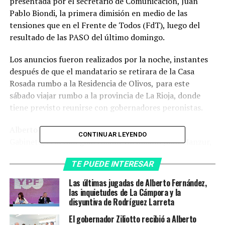
presentada por el secretario de Comunicación, Juan
Pablo Biondi, la primera dimisión en medio de las
tensiones que en el Frente de Todos (FdT), luego del
resultado de las PASO del último domingo.
Los anuncios fueron realizados por la noche, instantes
después de que el mandatario se retirara de la Casa
Rosada rumbo a la Residencia de Olivos,
para este
sábado viajar rumbo a la provincia de La Rioja, donde
tiene previsto reunirse con gobernadores peronistas.
Alberto Fernández nombró como nuevo jefe de
CONTINUAR LEYENDO
Gabinete, el actual gobernador tucumano Juan Manzur,
comonuevo ministro de Seguridad,
Aníbal
TE PUEDE INTERESAR
Fernández;
el de Ganadería, Agricultura y Pesca, Julián
Domínguez; el de Relaciones Exteriores y Culto y
Las últimas jugadas de Alberto Fernández,
saliente jefe de Gabinete,
Santiago Cafiero
; el nuevo
las inquietudes de La Cámpora y la
disyuntiva de Rodríguez Larreta
ministro de Educación,
Jaime Perczyck
; el de Ciencia y
Tecnología,
Daniel Filmus
: y el secretario de
El gobernador Ziliotto recibió a Alberto