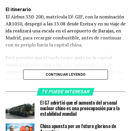
El itinerario
El Airbus 330-200, matrícula LV-GIF, con la nominación
AR1050, despegó a las 13.08 desde Ezeiza y en su viaje de
ida realizará una escala en el aeropuerto de Barajas, en
Madrid, para recargar combustible, antes de continuar
con su periplo hacia la capital china.
Está previsto que el vuelo toque pista en la capital
española el miércoles a las 5.15 hora local (1.15 de
Argentina), luego de poco más de 12 horas de vuelo, en
CONTINUAR LEYENDO
tanto que la partida desde Barajas está prevista para las
6.45 hora local (2.45 hora de Argentina).
TE PUEDE INTERESAR
El arribo a Beijing se estima a las 0.55 hora local del
El G7 advirtió que el aumento del arsenal
jueves, 11.55 del miércoles en Argentina
, teniendo en
nuclear chino es una preocupación para la
cuenta la diferencia de 11 horas más con la capital
estabilidad mundial
china.
China apuesta por un futuro glorioso de