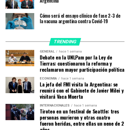
Argentina
Según se informó, se estima que el tiempo de carga en
Pekín será de entre cuatro y cinco horas, por lo que la
partida desde la capital china está prevista para las 5.30
Cómo será el ensayo clínico de fase 2-3 de
la vacuna argentina contra Covid-19
hora local (16.30 hora de Argentina), estimando el
arribo a Madrid, tras 12 horas y 40 minutos de vuelo, a
las 11.10 hora de España, 7.10 del jueves en Argentina.
TRENDING
Finalmente, el último tramo del viaje contempla la
GENERAL
hace 1 semana
partida desde Barajas a las 12.40 hora española, 8.40 de
Debate en la UNLPam por la Ley de
Tierras: cuestionaron la reforma y
Argentina, para aterrizar en Ezeiza ese mismo jueves a
reclamaron mayor participación política
las 21.50, luego de poco más de 13 horas de vuelo.
ECONOMÍA
hace 1 semana
Como en los otros casos en los que se concretaron
La jefa del FMI visita la Argentina: se
vuelos para el transporte de insumos sanitarios desde
reunirá con el Gabinete de Javier Milei y
visitará Vaca Muerta
China, en esta ocasión
viajan a bordo de la aeronave
20 tripulantes, entre comandantes, copilotos y
INTERNACIONALES
hace 1 semana
personal técnico
.
Tiroteo en un festival de Seattle: tres
personas murieron y otras cuatro
fueron heridas, entre ellas un nene de 2
TEMAS RELACIONADOS:
CAMPAÑA DE VACUNACIÓN
CHINA
años